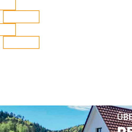
mit Herzblut um, wobei Ihre
Zufriedenheit immer an erster Stelle
steht.
MEHR ERFAHREN
ÜBE