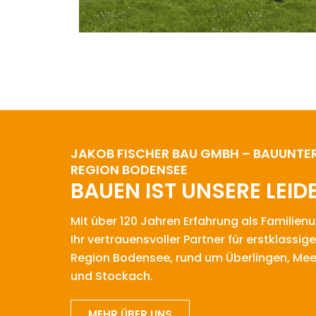
JAKOB FISCHER BAU GMBH – BAUUNTE
REGION BODENSEE
BAUEN IST UNSERE LEI
Mit über 120 Jahren Erfahrung als Familien
Ihr vertrauensvoller Partner für erstklassi
Region Bodensee, rund um Überlingen, Meer
und Stockach.
MEHR ÜBER UNS