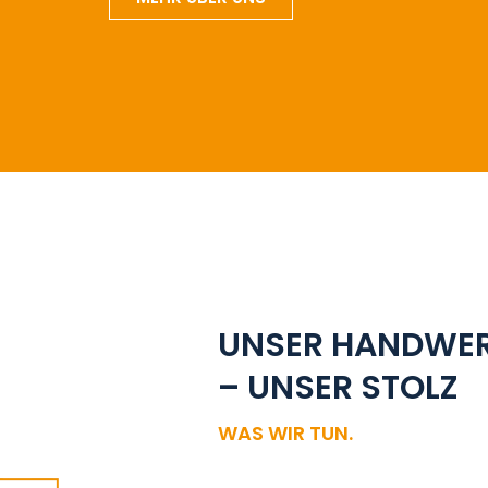
UNSER HANDWE
– UNSER STOLZ
AUßENARBEITEN
WAS WIR TUN.
Der erste Eindruck zählt. Unser Team
setzt Ihre Ideen für Außenbereiche